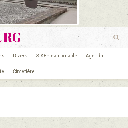
URG
es
Divers
SIAEP eau potable
Agenda
te
Cimetière